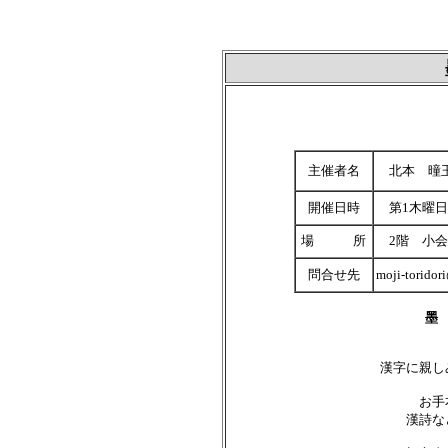
主催者名
北本 曈
開催日時
第1木曜日
場 所
2階 小会
問合せ先
moji-toridor
墨
漢字に親し
お手
漢詩な